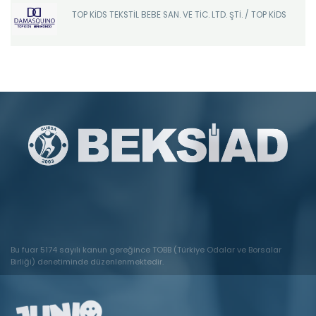
TOP KİDS TEKSTİL BEBE SAN. VE TİC. LTD. ŞTİ. / TOP KİDS
Bu fuar 5174 sayılı kanun gereğince TOBB (Türkiye Odalar ve Borsalar
Birliği) denetiminde düzenlenmektedir.