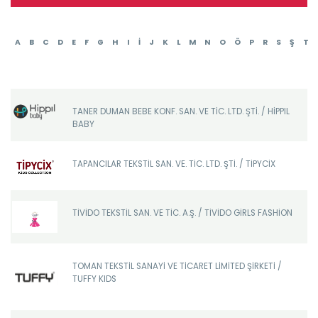
A
B
C
D
E
F
G
H
I
İ
J
K
L
M
N
O
Ö
P
R
S
Ş
T
TANER DUMAN BEBE KONF. SAN. VE TİC. LTD. ŞTİ. / HİPPIL
BABY
TAPANCILAR TEKSTİL SAN. VE. TİC. LTD. ŞTİ. / TİPYCİX
TİVİDO TEKSTİL SAN. VE TİC. A.Ş. / TİVİDO GİRLS FASHİON
TOMAN TEKSTİL SANAYİ VE TİCARET LİMİTED ŞİRKETİ /
TUFFY KIDS