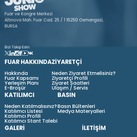
Fuar ve Kongre Merkezi
Altınova Mah. Fuar Cad. 25 / 1 16250 Osmangazi,
BURSA
Bizi Takip Edin
FUAR HAKKINDA
ZİYARETÇİ
Hakkında
Neden Ziyaret Etmelisiniz?
Fuar Kapsamı
Ziyaretçi Profili
Yerleşim Planı
Ziyaret Saatleri
E-Broşür
Ulaşım / Servis
KATILIMCI
BASIN
Neden Katılmalısınız?
Basın Bültenleri
Katılımcı Listesi
Medya Materyalleri
Katılımcı Profili
Katılımcı Stant Talebi
GALERİ
İLETİŞİM