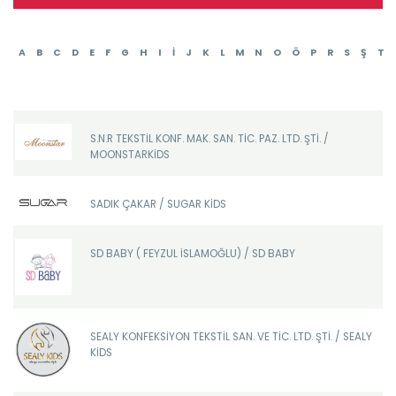
A
B
C
D
E
F
G
H
I
İ
J
K
L
M
N
O
Ö
P
R
S
Ş
T
S.N.R TEKSTİL KONF. MAK. SAN. TİC. PAZ. LTD. ŞTİ. /
MOONSTARKİDS
SADIK ÇAKAR / SUGAR KİDS
SD BABY ( FEYZUL İSLAMOĞLU) / SD BABY
SEALY KONFEKSİYON TEKSTİL SAN. VE TİC. LTD. ŞTİ. / SEALY
KİDS