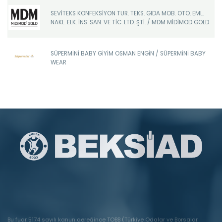
SEVİTEKS KONFEKSİYON TUR. TEKS. GIDA MOB. OTO. EML.
NAKL. ELK. İNS. SAN. VE TİC. LTD. ŞTİ. / MDM MİDİMOD GOLD
SÜPERMİNİ BABY GİYİM OSMAN ENGİN / SÜPERMİNİ BABY
WEAR
Bu fuar 5174 sayılı kanun gereğince TOBB (Türkiye Odalar ve Borsalar