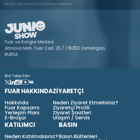
Birliği) denetiminde düzenlenmektedir.
Fuar ve Kongre Merkezi
Altınova Mah. Fuar Cad. 25 / 1 16250 Osmangazi,
BURSA
Bizi Takip Edin
FUAR HAKKINDA
ZİYARETÇİ
Hakkında
Neden Ziyaret Etmelisiniz?
Fuar Kapsamı
Ziyaretçi Profili
Yerleşim Planı
Ziyaret Saatleri
E-Broşür
Ulaşım / Servis
KATILIMCI
BASIN
Neden Katılmalısınız?
Basın Bültenleri