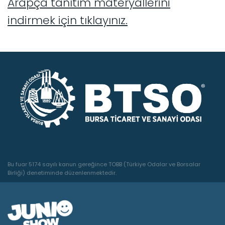
Arapça tanıtım materyallerini
indirmek için tıklayınız.
Bu fuar 5174 sayılı kanun gereğince TOBB (Türkiye Odalar ve Borsalar
Birliği) denetiminde düzenlenmektedir.