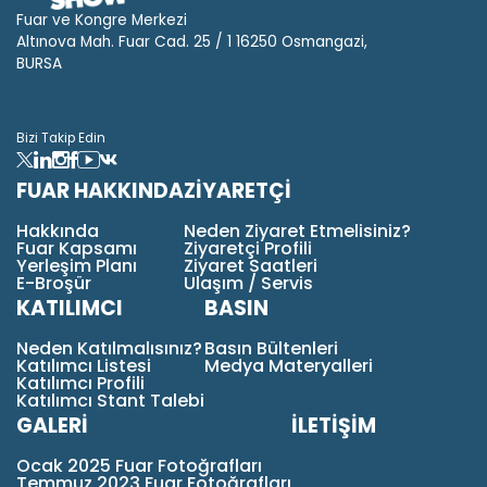
Fuar ve Kongre Merkezi
Altınova Mah. Fuar Cad. 25 / 1 16250 Osmangazi,
BURSA
Bizi Takip Edin
FUAR HAKKINDA
ZİYARETÇİ
Hakkında
Neden Ziyaret Etmelisiniz?
Fuar Kapsamı
Ziyaretçi Profili
Yerleşim Planı
Ziyaret Saatleri
E-Broşür
Ulaşım / Servis
KATILIMCI
BASIN
Neden Katılmalısınız?
Basın Bültenleri
Katılımcı Listesi
Medya Materyalleri
Katılımcı Profili
Katılımcı Stant Talebi
GALERİ
İLETİŞİM
Ocak 2025 Fuar Fotoğrafları
Temmuz 2023 Fuar Fotoğrafları