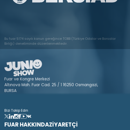
Bu fuar 5174 sayılı kanun gereğince TOBB (Türkiye Odalar ve Borsalar
Birliği) denetiminde düzenlenmektedir.
Fuar ve Kongre Merkezi
Altınova Mah. Fuar Cad. 25 / 1 16250 Osmangazi,
BURSA
Bizi Takip Edin
FUAR HAKKINDA
ZİYARETÇİ