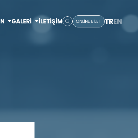
TR
EN
IN
GALERİ
İLETİŞİM
ONLİNE BİLET