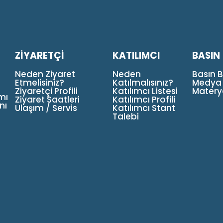
ZİYARETÇİ
KATILIMCI
BASIN
Neden Ziyaret
Neden
Basın B
Etmelisiniz?
Katılmalısınız?
Medya
Ziyaretçi Profili
Katılımcı Listesi
Materya
mı
Ziyaret Saatleri
Katılımcı Profili
nı
Ulaşım / Servis
Katılımcı Stant
Talebi