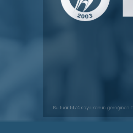
Bu fuar 5174 sayılı kanun gereğince 