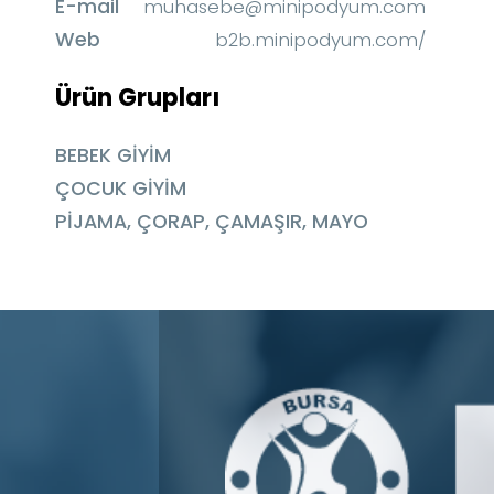
E-mail
muhasebe@minipodyum.com
Web
b2b.minipodyum.com/
Ürün Grupları
BEBEK GİYİM
ÇOCUK GİYİM
PİJAMA, ÇORAP, ÇAMAŞIR, MAYO