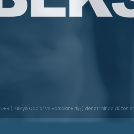
TOBB (Türkiye Odalar ve Borsalar Birliği) denetiminde düzenl