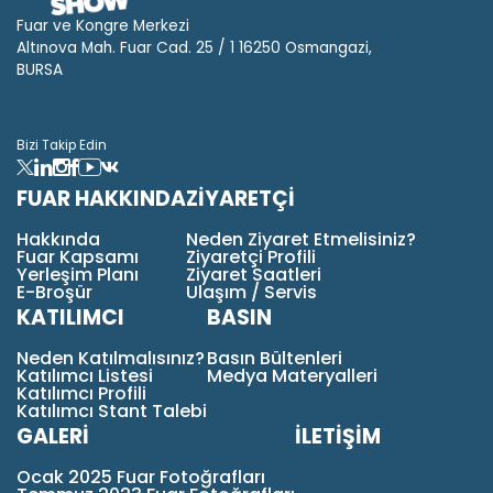
Fuar ve Kongre Merkezi
Altınova Mah. Fuar Cad. 25 / 1 16250 Osmangazi,
BURSA
Bizi Takip Edin
FUAR HAKKINDA
ZİYARETÇİ
Hakkında
Neden Ziyaret Etmelisiniz?
Fuar Kapsamı
Ziyaretçi Profili
Yerleşim Planı
Ziyaret Saatleri
E-Broşür
Ulaşım / Servis
KATILIMCI
BASIN
Neden Katılmalısınız?
Basın Bültenleri
Katılımcı Listesi
Medya Materyalleri
Katılımcı Profili
Katılımcı Stant Talebi
GALERİ
İLETİŞİM
Ocak 2025 Fuar Fotoğrafları