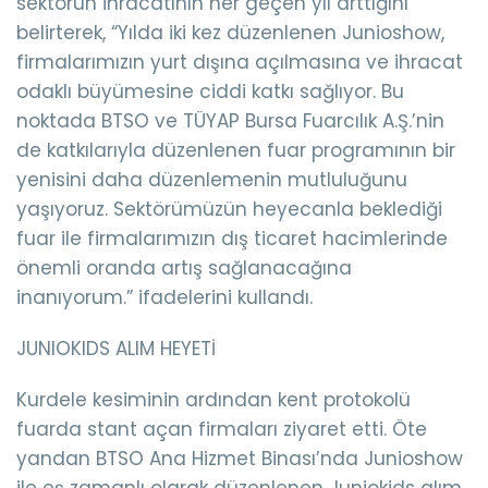
sektörün ihracatının her geçen yıl arttığını
belirterek, “Yılda iki kez düzenlenen Junioshow,
firmalarımızın yurt dışına açılmasına ve ihracat
odaklı büyümesine ciddi katkı sağlıyor. Bu
noktada BTSO ve TÜYAP Bursa Fuarcılık A.Ş.’nin
de katkılarıyla düzenlenen fuar programının bir
yenisini daha düzenlemenin mutluluğunu
yaşıyoruz. Sektörümüzün heyecanla beklediği
fuar ile firmalarımızın dış ticaret hacimlerinde
önemli oranda artış sağlanacağına
inanıyorum.” ifadelerini kullandı.
JUNIOKIDS ALIM HEYETİ
Kurdele kesiminin ardından kent protokolü
fuarda stant açan firmaları ziyaret etti. Öte
yandan BTSO Ana Hizmet Binası’nda Junioshow
ile eş zamanlı olarak düzenlenen Juniokids alım