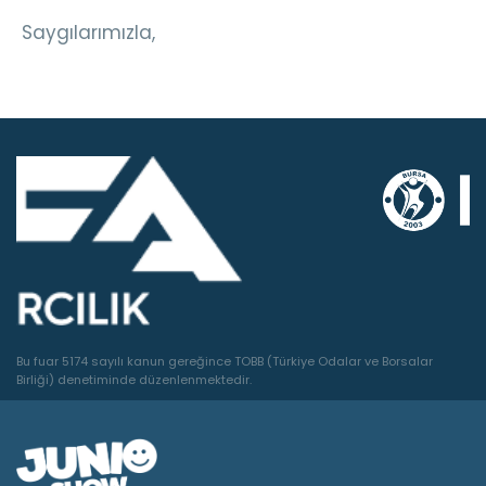
Saygılarımızla,
Bu fuar 5174 sayılı kanun gereğince TOBB (Türkiye Odalar ve Borsalar
Birliği) denetiminde düzenlenmektedir.