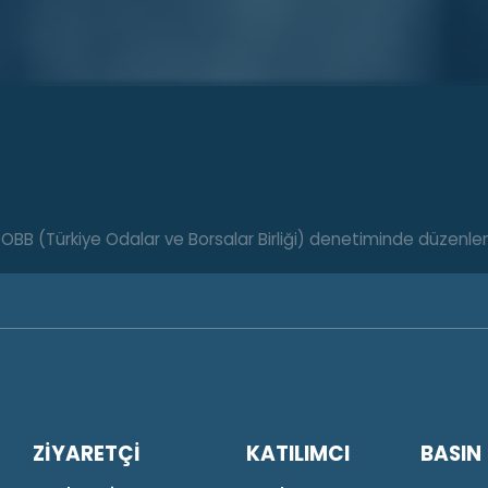
TOBB (Türkiye Odalar ve Borsalar Birliği) denetiminde düzenl
ZİYARETÇİ
KATILIMCI
BASIN