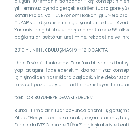
oluşan 110 firmanın ‘sonbahar – kış’ konseptinin e
yıl Temmuz ayında gerçekleştirilen fuara göre yü
Safari Projesi ve T.C. Ekonomi Bakanlığı Ur-Ge pr
TÜYAP yurtdışı ofislerinin çalışmaları ile fuarı Azerb
Yunanistan gibi ülkeler başta olmak üzere 55 ülkede
bağlantıları sektörün üretimine, rekabetine ve ihr
2019 YILININ İLK BULUŞMASI 9 – 12 OCAK’TA
İlhan Ersözlü, Junioshow Fuarı’nın bir sonraki bulu
yapılacağını ifade ederek, “’İlkbahar – Yaz’ konsep
için şimdiden hazırlıklara başladık. Yine dekor sta
mevcut pazar paylarını arttırmak isteyen firmalar
“SEKTÖR BÜYÜMEYE DEVAM EDECEK”
Bursalı firmaların fuar boyunca önemli iş görüşm
Yıldız, “Her yıl üzerine katarak gelişen fuarımız, b
Fuarı’nda BTSO’nun ve TÜYAP’ın girişimleriyle kenti