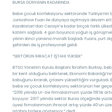
BURSA DÜNYANIN RADARINDA
Bebe çocuk konfeksiyonu sektöründe Türkiye’nin b
Junioshow Fuarı ile dünyaya açılmaya devam etti
Kazakistan’dan Cezayir’e kadar birçok farklı ülke
katılım sağladı. 4 gün boyunca yoğun iş görüşmeleri
yılının ikinci yarısına moralli başladı. Fuara, yurt d
şehirden de iş profesyoneli geldi.
“SEKTÖRÜN İHRACAT İŞTAHI YÜKSEK”
BTSO Yönetim Kurulu Başkanı İbrahim Burkay, beb
bir kent olduğunu belirterek, Ekonomi Bakanlığı’nı
kabuğunu kırarak, çıtasını yükselttiğini vurguladı
bebe ve çocuk konfeksiyonu sektörünün her geçen y
“2016 yılında Ur-Ge firmalarımızın yüzde 116’lık art
koyuyor. 2017 yılında sektör Bursa ölçeğinde yüzde
üyesi firmalarımızın ihracat artışı yüzde 40’un üz
iştahını bizlere gösteriyor.” dedi