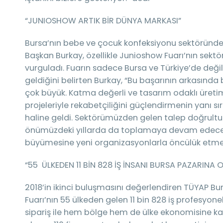
“JUNIOSHOW ARTIK BİR DÜNYA MARKASI”
Bursa’nın bebe ve çocuk konfeksiyonu sektöründ
Başkan Burkay, özellikle Junioshow Fuarı’nın sekt
vurguladı. Fuarın sadece Bursa ve Türkiye’de deği
geldiğini belirten Burkay, “Bu başarının arkasında b
çok büyük. Katma değerli ve tasarım odaklı üretim
projeleriyle rekabetçiliğini güçlendirmenin yanı s
haline geldi. Sektörümüzden gelen talep doğrultus
önümüzdeki yıllarda da toplamaya devam edeceğ
büyümesine yeni organizasyonlarla öncülük etmeyi 
“55 ÜLKEDEN 11 BİN 828 İŞ İNSANI BURSA PAZARINA
2018’in ikinci buluşmasını değerlendiren TÜYAP Bur
Fuarı’nın 55 ülkeden gelen 11 bin 828 iş profesyonel
sipariş ile hem bölge hem de ülke ekonomisine k