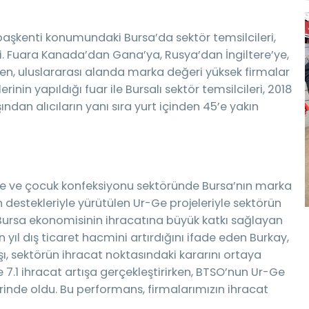
aşkenti konumundaki Bursa’da sektör temsilcileri,
. Fuara Kanada’dan Gana’ya, Rusya’dan İngiltere’ye,
den, uluslararası alanda marka değeri yüksek firmalar
nin yapıldığı fuar ile Bursalı sektör temsilcileri, 2018
ışından alıcıların yanı sıra yurt içinden 45’e yakın
e ve çocuk konfeksiyonu sektöründe Bursa’nın marka
n destekleriyle yürütülen Ur-Ge projeleriyle sektörün
. Bursa ekonomisinin ihracatına büyük katkı sağlayan
ıl dış ticaret hacmini artırdığını ifade eden Burkay,
ışı, sektörün ihracat noktasındaki kararını ortaya
 7.1 ihracat artışa gerçekleştirirken, BTSO’nun Ur-Ge
erinde oldu. Bu performans, firmalarımızın ihracat