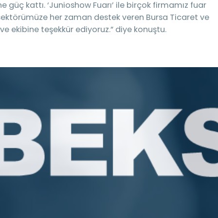
e güç kattı. ‘Junioshow Fuarı’ ile birçok firmamız fuar
sektörümüze her zaman destek veren Bursa Ticaret ve
e ekibine teşekkür ediyoruz.” diye konuştu.