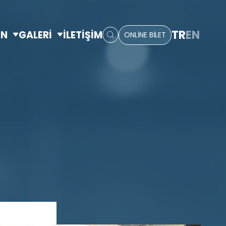
TR
EN
IN
GALERİ
İLETİŞİM
ONLİNE BİLET