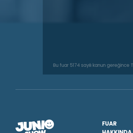
Bu fuar 5174 sayılı kanun gereğince 
FUAR
HAKKINDA