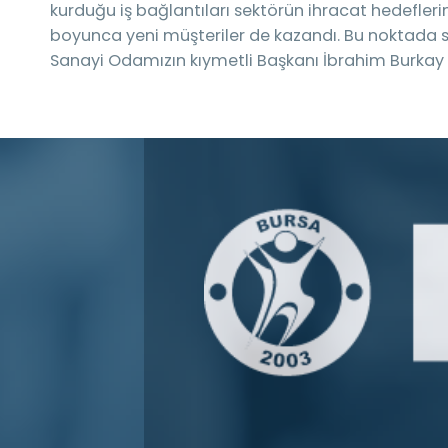
kurduğu iş bağlantıları sektörün ihracat hedeflerin
boyunca yeni müşteriler de kazandı. Bu noktada 
Sanayi Odamızın kıymetli Başkanı İbrahim Burkay v