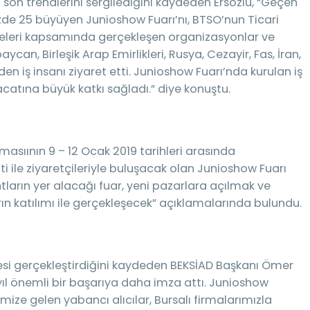
n son trendlerini sergilediğini kaydeden Ersözlü, “Geçen
zde 25 büyüyen Junioshow Fuarı’nı, BTSO’nun Ticari
ojeleri kapsamında gerçekleşen organizasyonlar ve
aycan, Birleşik Arap Emirlikleri, Rusya, Cezayir, Fas, İran,
n iş insanı ziyaret etti. Junioshow Fuarı’nda kurulan iş
acatına büyük katkı sağladı.” diye konuştu.
şmasıının 9 – 12 Ocak 2019 tarihleri arasında
ti ile ziyaretçileriyle buluşacak olan Junioshow Fuarı
ntların yer alacağı fuar, yeni pazarlara açılmak ve
ın katılımı ile gerçekleşecek” açıklamalarında bulundu.
esi gerçekleştirdiğini kaydeden BEKSİAD Başkanı Ömer
u yıl önemli bir başarıya daha imza attı. Junioshow
mize gelen yabancı alıcılar, Bursalı firmalarımızla