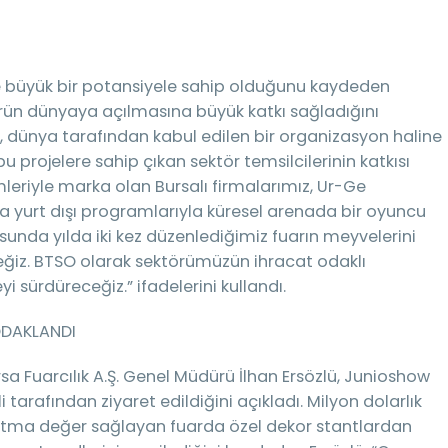
e büyük bir potansiyele sahip olduğunu kaydeden
örün dünyaya açılmasına büyük katkı sağladığını
l, dünya tarafından kabul edilen bir organizasyon haline
u projelere sahip çıkan sektör temsilcilerinin katkısı
leriyle marka olan Bursalı firmalarımız, Ur-Ge
ıra yurt dışı programlarıyla küresel arenada bir oyuncu
unda yılda iki kez düzenlediğimiz fuarın meyvelerini
iz. BTSO olarak sektörümüzün ihracat odaklı
sürdüreceğiz.” ifadelerini kullandı.
 ODAKLANDI
sa Fuarcılık A.Ş. Genel Müdürü İlhan Ersözlü, Junioshow
i tarafından ziyaret edildiğini açıkladı. Milyon dolarlık
atma değer sağlayan fuarda özel dekor stantlardan