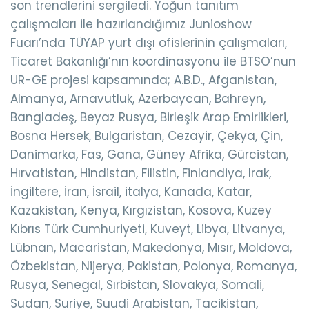
son trendlerini sergiledi. Yoğun tanıtım
çalışmaları ile hazırlandığımız Junioshow
Fuarı’nda TÜYAP yurt dışı ofislerinin çalışmaları,
Ticaret Bakanlığı’nın koordinasyonu ile BTSO’nun
UR-GE projesi kapsamında; A.B.D., Afganistan,
Almanya, Arnavutluk, Azerbaycan, Bahreyn,
Bangladeş, Beyaz Rusya, Birleşik Arap Emirlikleri,
Bosna Hersek, Bulgaristan, Cezayir, Çekya, Çin,
Danimarka, Fas, Gana, Güney Afrika, Gürcistan,
Hırvatistan, Hindistan, Filistin, Finlandiya, Irak,
İngiltere, İran, İsrail, italya, Kanada, Katar,
Kazakistan, Kenya, Kırgızistan, Kosova, Kuzey
Kıbrıs Türk Cumhuriyeti, Kuveyt, Libya, Litvanya,
Lübnan, Macaristan, Makedonya, Mısır, Moldova,
Özbekistan, Nijerya, Pakistan, Polonya, Romanya,
Rusya, Senegal, Sırbistan, Slovakya, Somali,
Sudan, Suriye, Suudi Arabistan, Tacikistan,