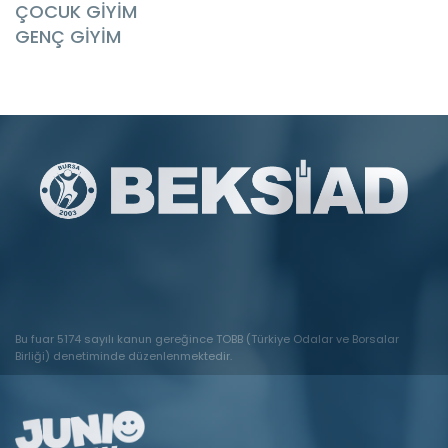
ÇOCUK GİYİM
GENÇ GİYİM
Bu fuar 5174 sayılı kanun gereğince TOBB (Türkiye Odalar ve Borsalar
Birliği) denetiminde düzenlenmektedir.