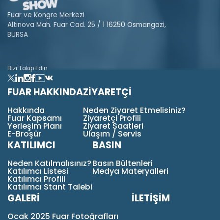
Fuar ve Kongre Merkezi
Altınova Mah. Fuar Cad. 25 / 1 16250 Osmangazi,
BURSA
Bizi Takip Edin
FUAR HAKKINDA
ZİYARETÇİ
Hakkında
Neden Ziyaret Etmelisiniz?
Fuar Kapsamı
Ziyaretçi Profili
Yerleşim Planı
Ziyaret Saatleri
E-Broşür
Ulaşım / Servis
KATILIMCI
BASIN
Neden Katılmalısınız?
Basın Bültenleri
Katılımcı Listesi
Medya Materyalleri
Katılımcı Profili
Katılımcı Stant Talebi
GALERİ
İLETİŞİM
Ocak 2025 Fuar Fotoğrafları