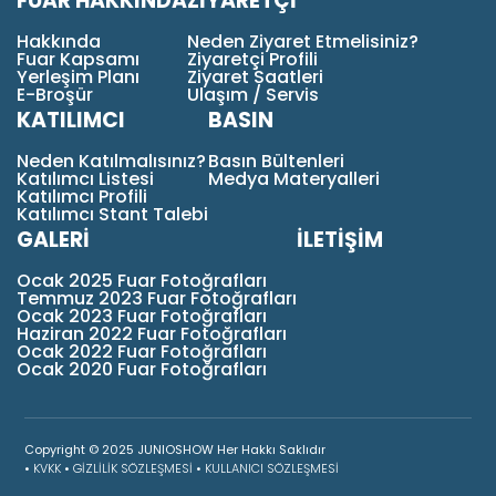
FUAR HAKKINDA
ZİYARETÇİ
Hakkında
Neden Ziyaret Etmelisiniz?
Fuar Kapsamı
Ziyaretçi Profili
Yerleşim Planı
Ziyaret Saatleri
E-Broşür
Ulaşım / Servis
KATILIMCI
BASIN
Neden Katılmalısınız?
Basın Bültenleri
Katılımcı Listesi
Medya Materyalleri
Katılımcı Profili
Katılımcı Stant Talebi
GALERİ
İLETİŞİM
Ocak 2025 Fuar Fotoğrafları
Temmuz 2023 Fuar Fotoğrafları
Ocak 2023 Fuar Fotoğrafları
Haziran 2022 Fuar Fotoğrafları
Ocak 2022 Fuar Fotoğrafları
Ocak 2020 Fuar Fotoğrafları
Copyright © 2025 JUNIOSHOW Her Hakkı Saklıdır
•
KVKK
•
GİZLİLİK SÖZLEŞMESİ
•
KULLANICI SÖZLEŞMESİ