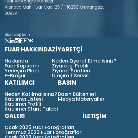
Fuar ve Kongre Merkezi
Altınova Mah. Fuar Cad. 25 / 1 16250 Osmangazi,
BURSA
Bizi Takip Edin
FUAR HAKKINDA
ZİYARETÇİ
Hakkında
Neden Ziyaret Etmelisiniz?
Fuar Kapsamı
Ziyaretçi Profili
Yerleşim Planı
Ziyaret Saatleri
E-Broşür
Ulaşım / Servis
KATILIMCI
BASIN
Neden Katılmalısınız?
Basın Bültenleri
Katılımcı Listesi
Medya Materyalleri
Katılımcı Profili
Katılımcı Stant Talebi
GALERİ
İLETİŞİM
Ocak 2025 Fuar Fotoğrafları
Temmuz 2023 Fuar Fotoğrafları
Ocak 2023 Fuar Fotoğrafları