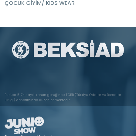
ÇOCUK GİYİM/ KIDS WEAR
Bu fuar 5174 sayılı kanun gereğince TOBB (Türkiye Odalar ve Borsalar
Birliği) denetiminde düzenlenmektedir.